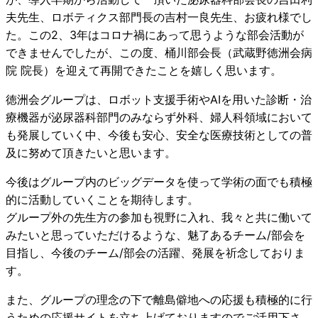
夫先生、ロボティクス部門長の吉村一良先生、お疲れ様でし
た。この2、3年はコロナ禍にあって思うような部会活動が
できませんでしたが、この度、桶川部会長（武蔵野徳洲会病
院 院長）を迎えて再開できたことを嬉しく思います。
徳洲会グループは、ロボット支援手術やAIを用いた診断・治
療機器が泌尿器科部門のみならず外科、婦人科領域において
も発展していく中、今後も安心、安全な医療技術としての普
及に努めて頂きたいと思います。
今後はグループ内のビッグデータを使って学術の面でも積極
的に活動していくことを期待します。
グループ外の先生方の参加も視野に入れ、我々と共に働いて
みたいと思っていただけるような、魅了あるチーム/部会を
目指し、今後のチーム/部会の活躍、発展を祈念しておりま
す。
また、グループの理念の下で離島僻地への応援も積極的に行
うための応援サイトを立ち上げておりますのでご活用下さ