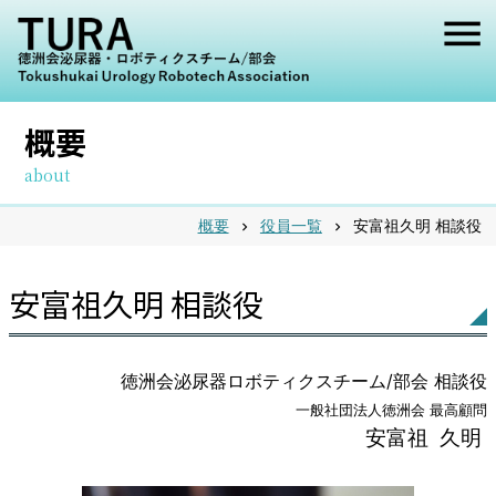
メ
ニ
ュ
概要
ー
about
概要
役員一覧
安富祖久明 相談役
chevron_right
chevron_right
安富祖久明 相談役
徳洲会泌尿器ロボティクスチーム/部会 相談役
一般社団法人徳洲会 最高顧問
安富祖 久明