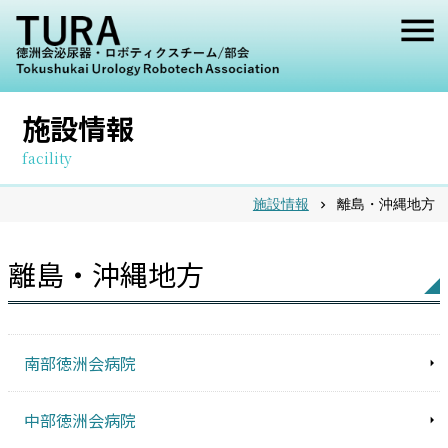
メ
ニ
ュ
施設情報
ー
facility
施設情報
離島・沖縄地方
chevron_right
離島・沖縄地方
南部徳洲会病院
中部徳洲会病院