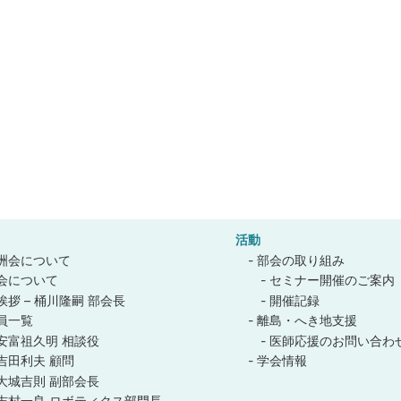
活動
洲会について
部会の取り組み
会について
セミナー開催のご案内
挨拶 – 桶川隆嗣 部会長
開催記録
員一覧
離島・へき地支援
安富祖久明 相談役
医師応援のお問い合わ
吉田利夫 顧問
学会情報
大城吉則 副部会長
吉村一良 ロボティクス部門長