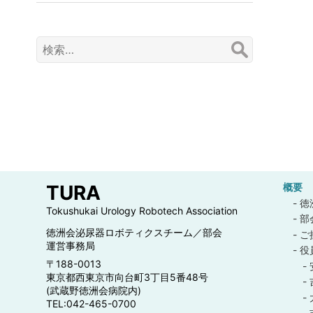
検
索:
TURA
概要
徳
Tokushukai Urology Robotech Association
部
徳洲会泌尿器ロボティクスチーム／部会
ご
運営事務局
役
〒188-0013
東京都西東京市向台町3丁目5番48号
(武蔵野徳洲会病院内)
TEL:042-465-0700